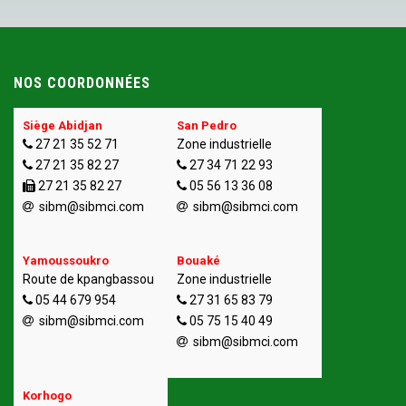
NOS COORDONNÉES
Siège Abidjan
San Pedro
27 21 35 52 71
Zone industrielle
27 21 35 82 27
27 34 71 22 93
27 21 35 82 27
05 56 13 36 08
sibm@sibmci.com
sibm@sibmci.com
Yamoussoukro
Bouaké
Route de kpangbassou
Zone industrielle
05 44 679 954
27 31 65 83 79
sibm@sibmci.com
05 75 15 40 49
sibm@sibmci.com
Korhogo