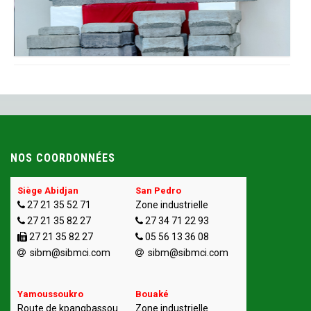
NOS COORDONNÉES
Siège Abidjan
San Pedro
27 21 35 52 71
Zone industrielle
27 21 35 82 27
27 34 71 22 93
27 21 35 82 27
05 56 13 36 08
sibm@sibmci.com
sibm@sibmci.com
Yamoussoukro
Bouaké
Route de kpangbassou
Zone industrielle